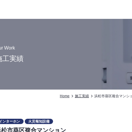
ur Work
施工実績
Home
施工実績
浜松市葵区複合マンシ
インターホン
火災報知設備
浜松市葵区複合マンション